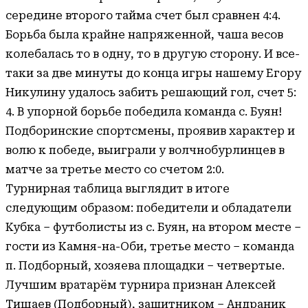
середине второго тайма счет был сравнен 4:4.
Борьба была крайне напряженной, чаша весов
колебалась то в одну, то в другую сторону. И все-
таки за две минуты до конца игры нашему Егору
Никулину удалось забить решающий гол, счет 5:
4. В упорной борьбе победила команда с. Буян!
Подборинские спортсмены, проявив характер и
волю к победе, выиграли у волчнобурлинцев в
матче за третье место со счетом 2:0.
Турнирная таблица выглядит в итоге
следующим образом: победители и обладатели
Кубка – футболисты из с. Буян, на втором месте –
гости из Камня-на-Оби, третье место – команда
п. Подборный, хозяева площадки – четвертые.
Лучшим вратарём турнира признан Алексей
Тишаев (Подборный), защитником – Андраник