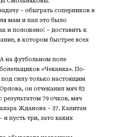
цы Смольняковы.
адачу – обыграть соперников в
ля мам и пап это было
ак и положено! – доставить к
ание, в котором быстрее всех
 А на футбольном поле
болельщиков «Чеканка». По-
о под силу только настоящим
Орлова, он отчеканил мяч 83
с результатом 79 очков, мяч
Захара Жданова – 37. Капитан
и пусть три, зато каких