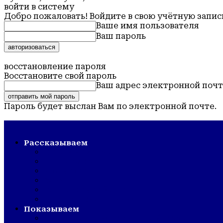
войти в систему
Добро пожаловать! Войдите в свою учётную запис
Ваше имя пользователя
Ваш пароль
Забыли пароль? получить помощь
восстановление пароля
Восстановите свой пароль
Ваш адрес электронной поч
Пароль будет выслан Вам по электронной почте.
Обская новь — газета Крутихинского района
Рассказываем
СТРОЙКА/РЕМОНТ
ШКОЛА/САД
КУЛЬТУРА
ЗОЖ
ГОРДОСТЬ РАЙОНА
ВЕТЕРАНСКОЕ ДВИЖЕНИЕ
Показываем
СМОТР ХУДОЖЕСТВЕННОЙ САМОДЕЯТЕ