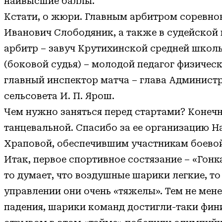
наивысшие баллы.
Кстати, о жюри. Главным арбитром соревн
Иванович Слободяник, а также в судейской
арбитр – завуч Крутихинской средней школы
(боковой судья) – молодой педагог физическ
главный инспектор матча – глава Админист
сельсовета И. П. Ярош.
Чем нужно заняться перед стартами? Конечно
танцевальной. Спасибо за ее организацию 
Храповой, обеспечившим участникам боевой
Итак, первое спортивное состязание – «Гонк
то думает, что воздушные шарики легкие, то
управлении они очень «тяжелы». Тем не мене
падения, шарики команд достигли-таки фи