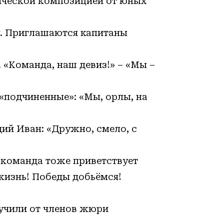
ической композицией от юных
у. Приглашаются капитаны
 «Команда, наш девиз!» – «Мы –
«подчиненные»: «Мы, орлы, на
й Иван: «Дружно, смело, с
 команда тоже приветствует
 жизнь! Победы добьёмся!
лучили от членов жюри