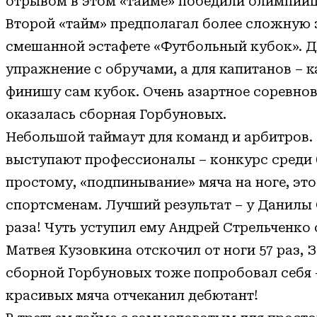
отрывом в этом «тайме» победили олимпий
Второй «тайм» предполагал более сложную з
смешанной эстафете «Футбольный кубок». Д
упражнение с обручами, а для капитанов – к
финишу сам кубок. Очень азартное соревнов
оказалась сборная Горбуновых.
Небольшой таймаут для команд и арбитров.
выступают профессионалы – конкурс среди 
простому, «подпинывание» мяча на ноге, эт
спортсменам. Лучший результат – у Данилы 
раза! Чуть уступил ему Андрей Стрельченко 
Матвея Кузовкина отскочил от ноги 57 раз, 
сборной Горбуновых тоже попробовал себя – 
красивых мяча отчеканил дебютант!