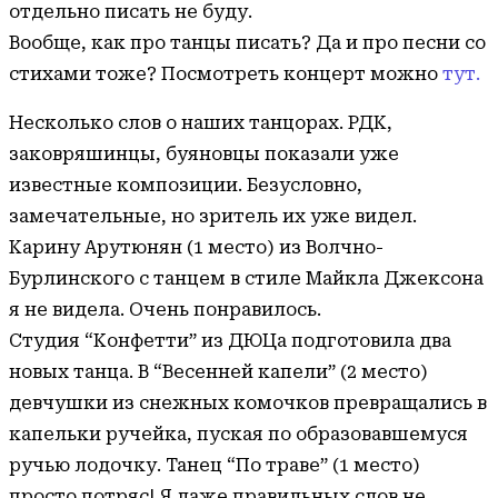
отдельно писать не буду.
Вообще, как про танцы писать? Да и про песни со
стихами тоже? Посмотреть концерт можно
тут.
Несколько слов о наших танцорах. РДК,
заковряшинцы, буяновцы показали уже
известные композиции. Безусловно,
замечательные, но зритель их уже видел.
Карину Арутюнян (1 место) из Волчно-
Бурлинского с танцем в стиле Майкла Джексона
я не видела. Очень понравилось.
Студия “Конфетти” из ДЮЦа подготовила два
новых танца. В “Весенней капели” (2 место)
девчушки из снежных комочков превращались в
капельки ручейка, пуская по образовавшемуся
ручью лодочку. Танец “По траве” (1 место)
просто потряс! Я даже правильных слов не