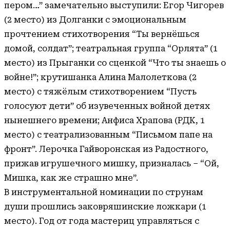
пером…” замечательно выступили: Егор Чигорев
(2 место) из Долганки с эмоциональным
прочтением стихотворения “Ты вернёшься
домой, солдат”; театральная группа “Орлята” (1
место) из Прыганки со сценкой “Что ты знаешь о
войне!”; крутишанка Алина Малолеткова (2
место) с тяжёлым стихотворением “Пусть
голосуют дети” об изувеченных войной детях
нынешнего времени; Анфиса Храпова (РДК, 1
место) с театрализованным “Письмом папе на
фронт”. Лерочка Гайворонская из Радостного,
прижав игрушечного мишку, призналась – “Ой,
Мишка, как же страшно мне”.
В инструментальной номинации по струнам
души прошлись заковряшинские ложкари (1
место). Год от года мастериц управляться с