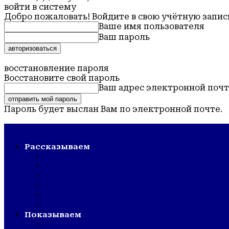
войти в систему
Добро пожаловать! Войдите в свою учётную запис
Ваше имя пользователя
Ваш пароль
Забыли пароль? получить помощь
восстановление пароля
Восстановите свой пароль
Ваш адрес электронной поч
Пароль будет выслан Вам по электронной почте.
Обская новь — газета Крутихинского района
Рассказываем
СТРОЙКА/РЕМОНТ
ШКОЛА/САД
КУЛЬТУРА
ЗОЖ
ГОРДОСТЬ РАЙОНА
ВЕТЕРАНСКОЕ ДВИЖЕНИЕ
Показываем
СМОТР ХУДОЖЕСТВЕННОЙ САМОДЕЯТЕ