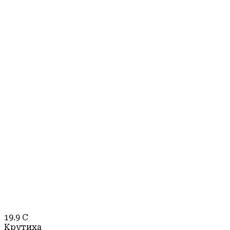
19.9
C
Крутиха