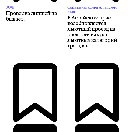
ЗОЖ
Социальная сфера Алтайского
края
Проверка лишней не
В Алтайском крае
бывает!
возобновляется
льготный проезд на
электричках для
льготных категорий
граждан