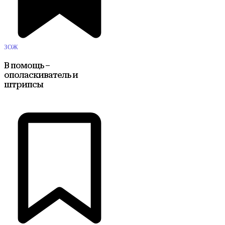
ЗОЖ
В помощь –
ополаскиватель и
штрипсы