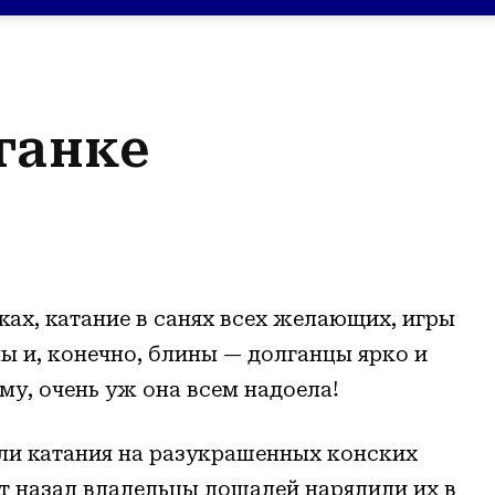
ганке
ках, катание в санях всех желающих, игры
ы и, конечно, блины — долганцы ярко и
у, очень уж она всем надоела!
ли катания на разукрашенных конских
т назад владельцы лошадей нарядили их в