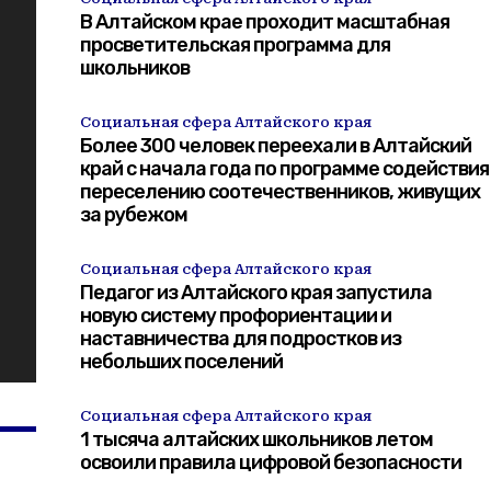
В Алтайском крае проходит масштабная
просветительская программа для
школьников
Социальная сфера Алтайского края
Более 300 человек переехали в Алтайский
край с начала года по программе содействия
переселению соотечественников, живущих
за рубежом
Социальная сфера Алтайского края
Педагог из Алтайского края запустила
новую систему профориентации и
наставничества для подростков из
небольших поселений
Социальная сфера Алтайского края
1 тысяча алтайских школьников летом
освоили правила цифровой безопасности