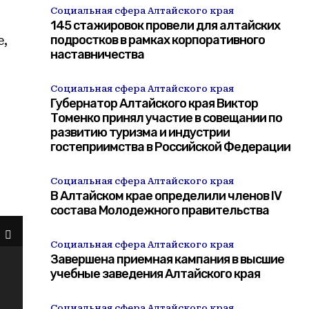
Социальная сфера Алтайского края
145 стажировок провели для алтайских
подростков в рамках корпоративного
е,
наставничества
Социальная сфера Алтайского края
Губернатор Алтайского края Виктор
Томенко принял участие в совещании по
развитию туризма и индустрии
гостеприимства в Российской Федерации
Социальная сфера Алтайского края
В Алтайском крае определили членов IV
состава Молодежного правительства
Социальная сфера Алтайского края
Завершена приемная кампания в высшие
учебные заведения Алтайского края
Социальная сфера Алтайского края