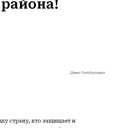
района!
Денис Голобородько
ашу страну, кто защищает и