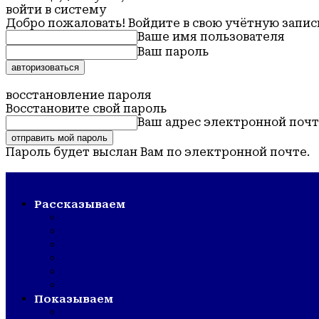
войти в систему
Добро пожаловать! Войдите в свою учётную запис
Ваше имя пользователя
Ваш пароль
Забыли пароль? получить помощь
восстановление пароля
Восстановите свой пароль
Ваш адрес электронной поч
Пароль будет выслан Вам по электронной почте.
Обская новь — газета Крутихинского района
Рассказываем
СТРОЙКА/РЕМОНТ
ШКОЛА/САД
КУЛЬТУРА
ЗОЖ
ГОРДОСТЬ РАЙОНА
ВЕТЕРАНСКОЕ ДВИЖЕНИЕ
Показываем
СМОТР ХУДОЖЕСТВЕННОЙ САМОДЕЯТЕ